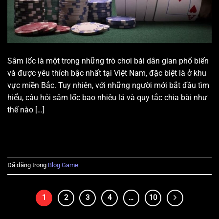
Sâm lốc là một trong những trò chơi bài dân gian phổ biến
và được yêu thích bậc nhất tại Việt Nam, đặc biệt là ở khu
vực miền Bắc. Tuy nhiên, với những người mới bắt đầu tìm
hiểu, câu hỏi sâm lốc bao nhiêu lá và quy tắc chia bài như
thế nào […]
TIẾP TỤC ĐỌC
→
Đã đăng trong
Blog Game
1
2
3
4
…
10