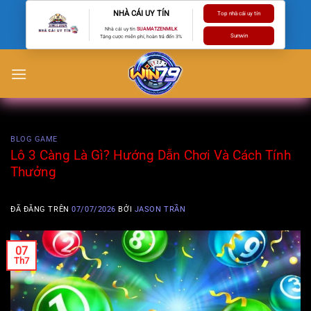
Chuyển
NHÀ CÁI UY TÍN
Top nhà cái uy tín
đến
Nhà cái uy tín
SUAMATZENMILK
Sunwin
Tặng cược miễn phí, hoàn trả đến 3%
nội
dung
BLOG GAME
Lô 3 Càng Là Gì? Hướng Dẫn Chơi Và Cách Tính
Thưởng
ĐÃ ĐĂNG TRÊN
07/07/2026
BỞI
JASON TRẦN
07
Th7