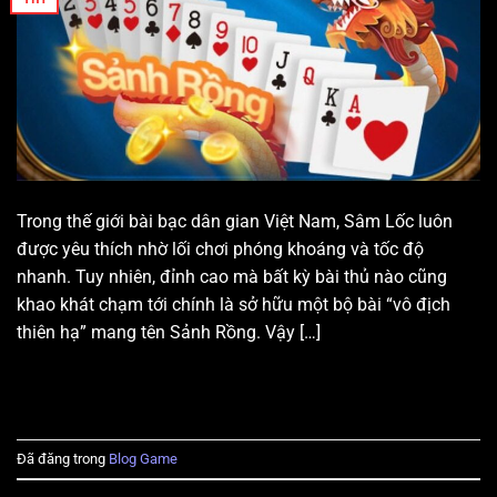
Trong thế giới bài bạc dân gian Việt Nam, Sâm Lốc luôn
được yêu thích nhờ lối chơi phóng khoáng và tốc độ
nhanh. Tuy nhiên, đỉnh cao mà bất kỳ bài thủ nào cũng
khao khát chạm tới chính là sở hữu một bộ bài “vô địch
thiên hạ” mang tên Sảnh Rồng. Vậy […]
TIẾP TỤC ĐỌC
→
Đã đăng trong
Blog Game