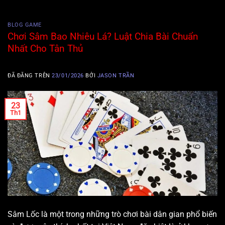
BLOG GAME
Chơi Sâm Bao Nhiêu Lá? Luật Chia Bài Chuẩn
Nhất Cho Tân Thủ
ĐÃ ĐĂNG TRÊN
23/01/2026
BỞI
JASON TRẦN
23
Th1
Sâm Lốc là một trong những trò chơi bài dân gian phổ biến