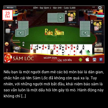
23
Th1
Nếu bạn là một người đam mê các bộ môn bài lá dân gian,
chắc hẳn cái tên Sâm Lốc đã không còn quá xa lạ. Tuy
nhiên, với những người mới bắt đầu, khái niệm báo sâm là
sao vẫn luôn là một dấu hỏi lớn gây tò mò. Hành động này
không chỉ […]
TIẾP TỤC ĐỌC
→