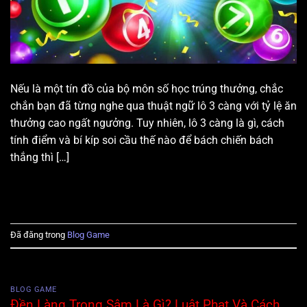
Nếu là một tín đồ của bộ môn số học trúng thưởng, chắc
chắn bạn đã từng nghe qua thuật ngữ lô 3 càng với tỷ lệ ăn
thưởng cao ngất ngưởng. Tuy nhiên, lô 3 càng là gì, cách
tính điểm và bí kíp soi cầu thế nào để bách chiến bách
thắng thì […]
TIẾP TỤC ĐỌC
→
Đã đăng trong
Blog Game
BLOG GAME
Đền Làng Trong Sâm Là Gì? Luật Phạt Và Cách