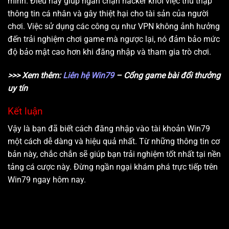
mình. Điều này giúp ngăn chặn hacker khỏi việc thu thập
thông tin cá nhân và gây thiệt hại cho tài sản của người
chơi. Việc sử dụng các công cụ như VPN không ảnh hưởng
đến trải nghiệm chơi game mà ngược lại, nó đảm bảo mức
độ bảo mật cao hơn khi đăng nhập và tham gia trò chơi.
>>> Xem thêm:
Liên hệ Win79
– Cổng game bài đổi thưởng
uy tín
Kết luận
Vậy là bạn đã biết cách đăng nhập vào tài khoản Win79
một cách dễ dàng và hiệu quả nhất. Từ những thông tin cơ
bản này, chắc chắn sẽ giúp bạn trải nghiệm tốt nhất tại nền
tảng cá cược này. Đừng ngần ngại khám phá trực tiếp trên
Win79 ngay hôm nay.