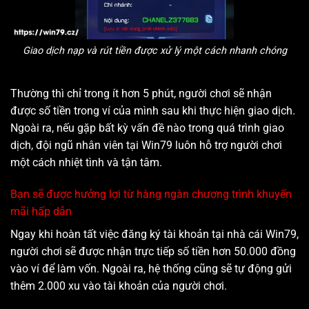
Giao dịch nạp và rút tiền được xử lý một cách nhanh chóng
Thường thì chỉ trong ít hơn 5 phút, người chơi sẽ nhận
được số tiền trong ví của mình sau khi thực hiện giao dịch.
Ngoài ra, nếu gặp bất kỳ vấn đề nào trong quá trình giao
dịch, đội ngũ nhân viên tại Win79 luôn hỗ trợ người chơi
một cách nhiệt tình và tận tâm.
Bạn sẽ được hưởng lợi từ hàng ngàn chương trình khuyến
mãi hấp dẫn
Ngay khi hoàn tất việc đăng ký tài khoản tại nhà cái Win79,
người chơi sẽ được nhận trực tiếp số tiền hơn 50.000 đồng
vào ví để làm vốn. Ngoài ra, hệ thống cũng sẽ tự động gửi
thêm 2.000 xu vào tài khoản của người chơi.