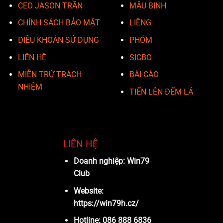
CEO JASON TRẦN
MẬU BINH
CHÍNH SÁCH BẢO MẬT
LIÊNG
ĐIỀU KHOẢN SỬ DỤNG
PHỎM
LIÊN HỆ
SICBO
MIỄN TRỪ TRÁCH
BÀI CÀO
NHIỆM
TIẾN LÊN ĐẾM LÁ
LIÊN HỆ
Doanh nghiệp: Win79
Club
Website:
https://win79h.cz/
Hotline: 086 888 6836