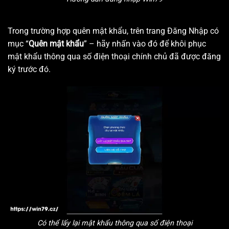
Trong trường hợp quên mật khẩu, trên trang Đăng Nhập có
mục “
Quên mật khẩu
” – hãy nhấn vào đó để khôi phục
mật khẩu thông qua số điện thoại chính chủ đã được đăng
ký trước đó.
Có thể lấy lại mật khẩu thông qua số điện thoại