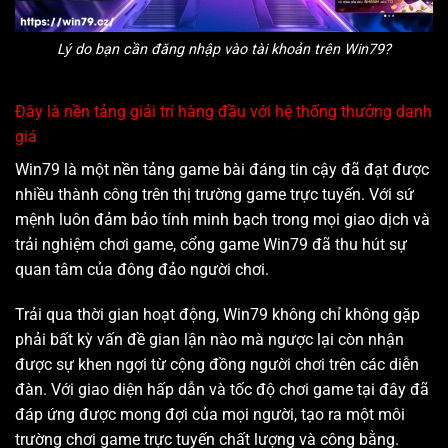
Lý do bạn cần đăng nhập vào tài khoản trên Win79?
Đây là nền tảng giải trí hàng đầu với hệ thống thưởng danh
giá
Win79 là một nền tảng game bài đáng tin cậy đã đạt được
nhiều thành công trên thị trường game trực tuyến. Với sứ
mệnh luôn đảm bảo tính minh bạch trong mọi giao dịch và
trải nghiệm chơi game, cổng game Win79 đã thu hút sự
quan tâm của đông đảo người chơi.
Trải qua thời gian hoạt động, Win79 không chỉ không gặp
phải bất kỳ vấn đề gian lận nào mà ngược lại còn nhận
được sự khen ngợi từ cộng đồng người chơi trên các diễn
đàn. Với giao diện hấp dẫn và tốc độ chơi game tại đây đã
đáp ứng được mong đợi của mọi người, tạo ra một môi
trường chơi game trực tuyến chất lượng và công bằng.