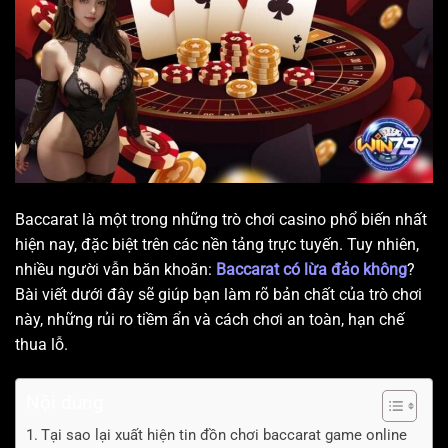
Baccarat là một trong những trò chơi casino phổ biến nhất
hiện nay, đặc biệt trên các nền tảng trực tuyến. Tuy nhiên,
nhiều người vẫn băn khoăn:
Baccarat có lừa đảo không
?
Bài viết dưới đây sẽ giúp bạn làm rõ bản chất của trò chơi
này, những rủi ro tiềm ẩn và cách chơi an toàn, hạn chế
thua lỗ.
Nội dung
Tại sao lại xuất hiện tin đồn chơi baccarat game online