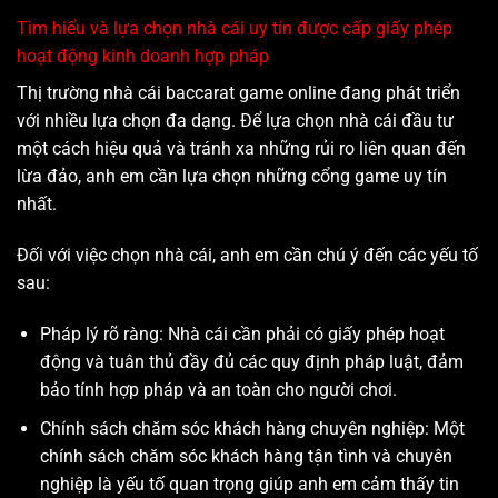
Tìm hiểu và lựa chọn nhà cái uy tín được cấp giấy phép
hoạt động kinh doanh hợp pháp
Thị trường nhà cái baccarat game online đang phát triển
với nhiều lựa chọn đa dạng. Để lựa chọn nhà cái đầu tư
một cách hiệu quả và tránh xa những rủi ro liên quan đến
lừa đảo, anh em cần lựa chọn những cổng game uy tín
nhất.
Đối với việc chọn nhà cái, anh em cần chú ý đến các yếu tố
sau:
Pháp lý rõ ràng: Nhà cái cần phải có giấy phép hoạt
động và tuân thủ đầy đủ các quy định pháp luật, đảm
bảo tính hợp pháp và an toàn cho người chơi.
Chính sách chăm sóc khách hàng chuyên nghiệp: Một
chính sách chăm sóc khách hàng tận tình và chuyên
nghiệp là yếu tố quan trọng giúp anh em cảm thấy tin