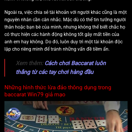
Ngoài ra, việc chia sẻ tài khoản với người khác cũng là một
nguyên nhân cần cân nhắc. Mặc dù có thể tin tưởng người
thân hoặc bạn bè của mình, nhưng không thể biết chắc họ
có thực hiện các hành động không tốt gây mất tiền của
anh em hay không. Do đó, luôn duy trì một tài khoản độc
lập cho riêng mình để tránh những vấn đề tiềm ẩn.
Xem thêm:
Cách chơi Baccarat luôn
thắng từ các tay chơi hàng đầu
Những hình thức lừa đảo thông dụng trong
baccarat Win79 giả mạo