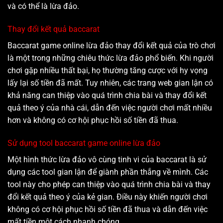
và có thể là lừa đảo.
Thay đổi kết quả baccarat
Baccarat game online lừa đảo thay đổi kết quả của trò chơi
là một trong những chiêu thức lừa đảo phổ biến. Khi người
chơi gặp nhiều thất bại, họ thường tăng cược với hy vọng
lấy lại số tiền đã mất. Tuy nhiên, các trang web gian lận có
khả năng can thiệp vào quá trình chia bài và thay đổi kết
quả theo ý của nhà cái, dẫn đến việc người chơi mất nhiều
hơn và không có cơ hội phục hồi số tiền đã thua.
Sử dụng tool baccarat game online lừa đảo
Một hình thức lừa đảo vô cùng tinh vi của baccarat là sử
dụng các tool gian lận để giành phần thắng về mình. Các
tool này cho phép can thiệp vào quá trình chia bài và thay
đổi kết quả theo ý của kẻ gian. Điều này khiến người chơi
không có cơ hội phục hồi số tiền đã thua và dẫn đến việc
mất tiền một cách nhanh chóng.