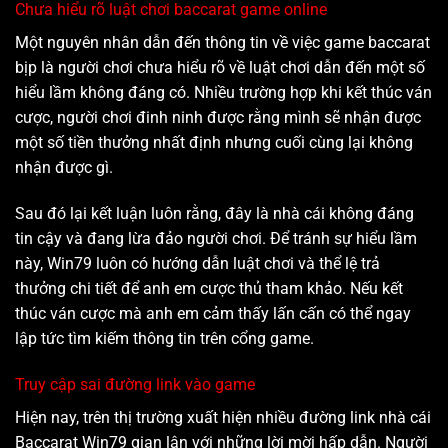
Chưa hiểu rõ luật chơi baccarat game online
Một nguyên nhân dẫn đến thông tin về việc game baccarat
bịp là người chơi chưa hiểu rõ về luật chơi dẫn đến một số
hiểu lầm không đáng có. Nhiều trường hợp khi kết thúc ván
cược, người chơi đinh ninh được rằng mình sẽ nhận được
một số tiền thưởng nhất định nhưng cuối cùng lại không
nhận được gì.
Sau đó lại kết luận luôn rằng, đây là nhà cái không đáng
tin cậy và đang lừa đảo người chơi. Để tránh sự hiểu lầm
này, Win79 luôn có hướng dẫn luật chơi và thể lệ trả
thưởng chi tiết để anh em cược thủ tham khảo. Nếu kết
thúc ván cược mà anh em cảm thấy lấn cấn có thể ngay
lập tức tìm kiếm thông tin trên cổng game.
Truy cập sai đường link vào game
Hiện nay, trên thị trường xuất hiện nhiều đường link nhà cái
Baccarat Win79 gian lận với những lời mời hấp dẫn. Người