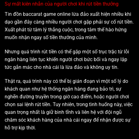
Sự mất kiên nhẫn của người chơi khi rút tiền thưởng
Tin đồn baccarat game online lừa đảo xuất hiện nhiều khi
dạo gần đây càng nhiều người chơi gặp phải sự cố rút tiền.
Xuất phát từ tâm lý thắng cuộc, trong tâm thế hào hứng
muốn nhận ngay số tiền thưởng của mình.
Nhưng quá trình rút tiền có thể gặp một số trục trặc từ lỗi
ngân hàng liên tục khiến người chơi bức bối và ngay lập
tức gắn mác cho nhà cái là lừa đảo và không uy tín.
Thật ra, quá trình này có thể bị gián đoạn vì một số lý do
khách quan như hệ thống ngân hàng đang bảo trì, sự
nghẽn đường truyền trong giờ cao điểm, hoặc người chơi
chọn sai lệnh rút tiền. Tuy nhiên, trong tình huống này, việc
quan trọng nhất là giữ bình tĩnh và liên hệ với đội ngũ
chăm sóc khách hàng của nhà cái ngay để nhận được sự
hỗ trợ kịp thời.