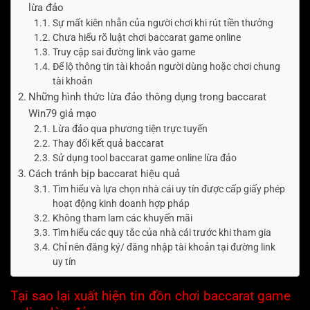
lừa đảo
Sự mất kiên nhẫn của người chơi khi rút tiền thưởng
Chưa hiểu rõ luật chơi baccarat game online
Truy cập sai đường link vào game
Để lộ thông tin tài khoản người dùng hoặc chơi chung
tài khoản
Những hình thức lừa đảo thông dụng trong baccarat
Win79 giả mạo
Lừa đảo qua phương tiện trực tuyến
Thay đổi kết quả baccarat
Sử dụng tool baccarat game online lừa đảo
Cách tránh bịp baccarat hiệu quả
Tìm hiểu và lựa chọn nhà cái uy tín được cấp giấy phép
hoạt động kinh doanh hợp pháp
Không tham lam các khuyến mãi
Tìm hiểu các quy tắc của nhà cái trước khi tham gia
Chỉ nên đăng ký/ đăng nhập tài khoản tại đường link
uy tín
Tại sao lại xuất hiện tin đồn chơi baccarat game