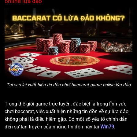
online lừa đảo
Tại sao lại xuất hiện tin đồn chơi baccarat game online lừa đảo
Trong thế giới game trực tuyến, đặc biệt là trong lĩnh vực
chơi baccarat, việc xuất hiện những tin đồn về sự lừa đảo
không phải là điều hiếm gặp. Có một số yếu tố chính dẫn
đến sự lan truyền của những tin đồn này tại
Win79
.