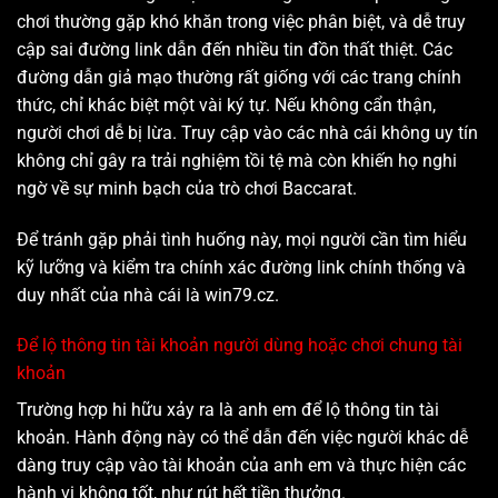
chơi thường gặp khó khăn trong việc phân biệt, và dễ truy
cập sai đường link dẫn đến nhiều tin đồn thất thiệt. Các
đường dẫn giả mạo thường rất giống với các trang chính
thức, chỉ khác biệt một vài ký tự. Nếu không cẩn thận,
người chơi dễ bị lừa. Truy cập vào các nhà cái không uy tín
không chỉ gây ra trải nghiệm tồi tệ mà còn khiến họ nghi
ngờ về sự minh bạch của trò chơi Baccarat.
Để tránh gặp phải tình huống này, mọi người cần tìm hiểu
kỹ lưỡng và kiểm tra chính xác đường link chính thống và
duy nhất của nhà cái là win79.cz.
Để lộ thông tin tài khoản người dùng hoặc chơi chung tài
khoản
Trường hợp hi hữu xảy ra là anh em để lộ thông tin tài
khoản. Hành động này có thể dẫn đến việc người khác dễ
dàng truy cập vào tài khoản của anh em và thực hiện các
hành vi không tốt, như rút hết tiền thưởng.