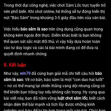
Trong thời đại công nghệ, việc chơi Sâm Lốc trực tuyến trở
nên phổ biến. Khi chơi online, hệ thống sẽ tự động hiển thị
nút “Báo Sâm” trong khoảng 3-5 giây đầu tiên của ván bài.
Việc hiểu
báo sâm là sao
trên ứng dụng cũng quan trọng
không kém ngoài đời thực. Điểm khác biệt là bạn không
thể quan sát sắc mặt đối thủ, vì vậy hãy dựa hoàn toàn
vào tư duy logic và các lá bài mình đang có để đưa ra
quyết định nhanh chóng.
8. Kết luận
Như vậy,
win79
đã cùng bạn giải mã chi tiết câu hỏi
báo
sâm là sao
. Về cơ bản, báo sâm là một “con dao hai lưỡi”
– nó có thể mang lại chiến thắng vang dội nhưng cũng có
thể khiến bạn trắng tay nếu không cẩn trọng. Hy vọng qua
bài viết này, bạn đã nắm vững
luật chơi sâm lốc
, biết cách
nhận diện thế bài mạnh và tích lũy được những kinh
nghiệm quý báu để tự tin hơn trong mỗi ván bài. Chúc bạn