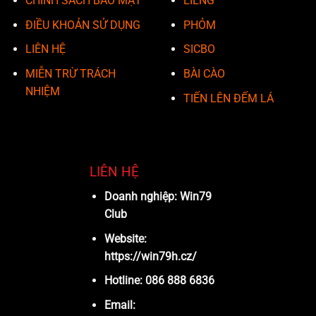
CHÍNH SÁCH BẢO MẬT
LIÊNG
ĐIỀU KHOẢN SỬ DỤNG
PHỎM
LIÊN HỆ
SICBO
MIỄN TRỪ TRÁCH
BÀI CÀO
NHIỆM
TIẾN LÊN ĐẾM LÁ
LIÊN HỆ
Doanh nghiệp: Win79
Club
Website:
https://win79h.cz/
Hotline: 086 888 6836
Email: