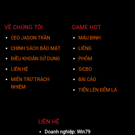
VỀ CHÚNG TÔI
GAME HOT
CEO JASON TRẦN
MẬU BINH
CHÍNH SÁCH BẢO MẬT
LIÊNG
ĐIỀU KHOẢN SỬ DỤNG
PHỎM
LIÊN HỆ
SICBO
MIỄN TRỪ TRÁCH
BÀI CÀO
NHIỆM
TIẾN LÊN ĐẾM LÁ
LIÊN HỆ
Doanh nghiệp: Win79