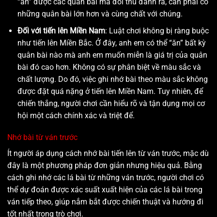
“ăn” được các quân bài mà đối thủ đánh ra, cần phải có
những quân bài lớn hơn và cùng chất với chúng.
Đối với tiến lên Miền Nam
: Luật chơi không bị ràng buộc
như tiến lên Miền Bắc. Ở đây, anh em có thể “ăn” bất kỳ
quân bài nào mà anh em muốn miễn là giá trị của quân
bài đó cao hơn. Không có sự phân biệt về màu sắc và
chất lượng. Do đó, việc ghi nhớ bài theo màu sắc không
được đặt quá nặng ở tiến lên Miền Nam. Tuy nhiên, để
chiến thắng, người chơi cần hiểu rõ và tận dụng mọi cơ
hội một cách chính xác và triệt để.
Nhớ bài từ ván trước
Ít người áp dụng cách nhớ bài tiến lên từ ván trước, mặc dù
đây là một phương pháp đơn giản nhưng hiệu quả. Bằng
cách ghi nhớ các lá bài từ những ván trước, người chơi có
thể dự đoán được xác suất xuất hiện của các lá bài trong
ván tiếp theo, giúp nắm bắt được chiến thuật và hướng đi
tốt nhất trong trò chơi.