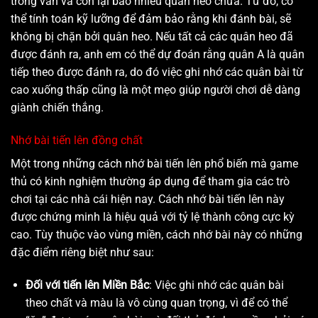
trong ván và còn lại bao nhiêu quân heo chưa. Từ đó, có
thể tính toán kỹ lưỡng để đảm bảo rằng khi đánh bài, sẽ
không bị chặn bởi quân heo. Nếu tất cả các quân heo đã
được đánh ra, anh em có thể dự đoán rằng quân A là quân
tiếp theo được đánh ra, do đó việc ghi nhớ các quân bài từ
cao xuống thấp cũng là một mẹo giúp người chơi dễ dàng
giành chiến thắng.
Nhớ bài tiến lên đồng chất
Một trong những cách nhớ bài tiến lên phổ biến mà game
thủ có kinh nghiệm thường áp dụng để tham gia các trò
chơi tại các nhà cái hiện nay. Cách nhớ bài tiến lên này
được chứng minh là hiệu quả với tỷ lệ thành công cực kỳ
cao. Tùy thuộc vào vùng miền, cách nhớ bài này có những
đặc điểm riêng biệt như sau:
Đối với tiến lên Miền Bắc
: Việc ghi nhớ các quân bài
theo chất và màu là vô cùng quan trọng, vì để có thể