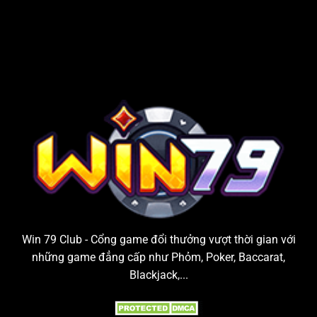
Win 79 Club - Cổng game đổi thưởng vượt thời gian với
những game đẳng cấp như Phỏm, Poker, Baccarat,
Blackjack,...