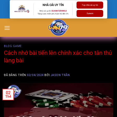
Chuyển
NHÀ CÁI UY TÍN
Top nhà cái uy tín
đến
Nhà cái uy tín
SUAMATZENMILK
Sunwin
Tặng cược miễn phí, hoàn trả đến 3%
nội
dung
BLOG GAME
Cách nhớ bài tiến lên chính xác cho tân thủ
làng bài
ĐÃ ĐĂNG TRÊN
02/04/2024
BỞI
JASON TRẦN
02
Th4