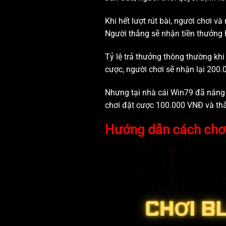
Khi hết lượt rút bài, người chơi 
Người thắng sẽ nhận tiền thưởng 
Tỷ lệ trả thưởng thông thường khi
cược, người chơi sẽ nhận lại 200
Nhưng tại nhà cái Win79 đã nâng m
chơi đặt cược 100.000 VNĐ và thắ
Hướng dẫn cách chơi 