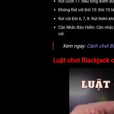
Rút Dưới 17: Nếu tổng điểm dướ
Không Rút với Đôi 10: Đôi 10 l
Rút với Đôi 6, 7, 8: Rút thêm k
Cân Nhắc Bảo Hiểm: Cân nhắc c
cái.
Xem ngay:
Cách chơi B
Luật chơi Blackjack 