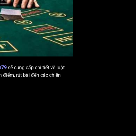
n79
sẽ cung cấp chi tiết về luật
h điểm, rút bài đến các chiến