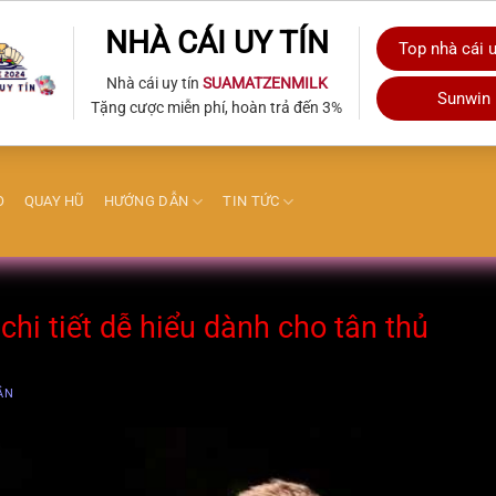
NHÀ CÁI UY TÍN
Top nhà cái u
Nhà cái uy tín
SUAMATZENMILK
Sunwin
Tặng cược miễn phí, hoàn trả đến 3%
O
QUAY HŨ
HƯỚNG DẪN
TIN TỨC
chi tiết dễ hiểu dành cho tân thủ
ẦN