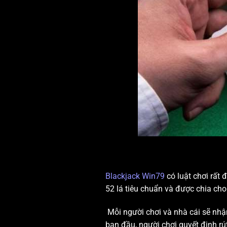
Blackjack Win79
có luật chơi rất 
52 lá tiêu chuẩn và được chia cho
Mỗi người chơi và nhà cái sẽ nhậ
ban đầu, người chơi quyết định rú