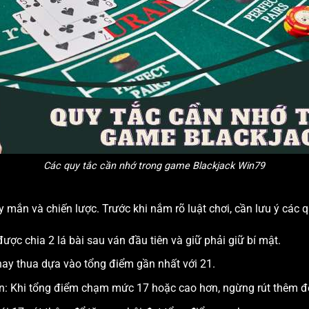
Các quy tắc cần nhớ trong game
Blackjack
Win79
 mắn và chiến lược. Trước khi nắm rõ luật chơi, cần lưu ý các q
ược chia 2 lá bài sau ván đầu tiên và giữ phải giữ bí mật.
ay thua dựa vào tổng điểm gần nhất với 21.
lên: Khi tổng điểm chạm mức 17 hoặc cao hơn, ngừng rút thêm đ