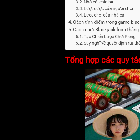
Nhà cái chia bài
Lượt cược của người chơi
Lượt chơi của nhà cái
Cách tính điểm trong game bla
Cách chơi Blackjack luôn thắng
Tạo Chiến Lược Chơi Riêng
Suy nghĩ về quyết định rút t
Tổng hợp các quy tắ