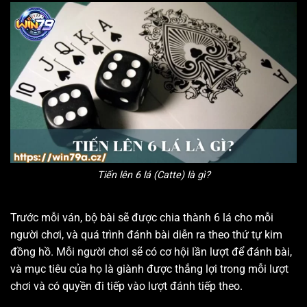
Tiến lên 6 lá (Catte) là gì?
Trước mỗi ván, bộ bài sẽ được chia thành 6 lá cho mỗi
người chơi, và quá trình đánh bài diễn ra theo thứ tự kim
đồng hồ. Mỗi người chơi sẽ có cơ hội lần lượt để đánh bài,
và mục tiêu của họ là giành được thắng lợi trong mỗi lượt
chơi và có quyền đi tiếp vào lượt đánh tiếp theo.