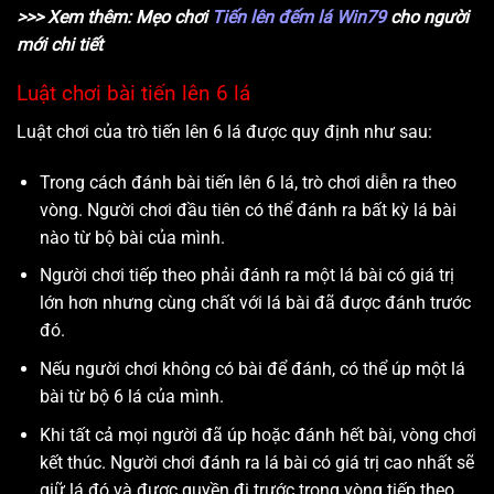
>>> Xem thêm: Mẹo chơi
Tiến lên đếm lá Win79
cho người
mới chi tiết
Luật chơi bài tiến lên 6 lá
Luật chơi của trò tiến lên 6 lá được quy định như sau:
Trong cách đánh bài tiến lên 6 lá, trò chơi diễn ra theo
vòng. Người chơi đầu tiên có thể đánh ra bất kỳ lá bài
nào từ bộ bài của mình.
Người chơi tiếp theo phải đánh ra một lá bài có giá trị
lớn hơn nhưng cùng chất với lá bài đã được đánh trước
đó.
Nếu người chơi không có bài để đánh, có thể úp một lá
bài từ bộ 6 lá của mình.
Khi tất cả mọi người đã úp hoặc đánh hết bài, vòng chơi
kết thúc. Người chơi đánh ra lá bài có giá trị cao nhất sẽ
giữ lá đó và được quyền đi trước trong vòng tiếp theo.