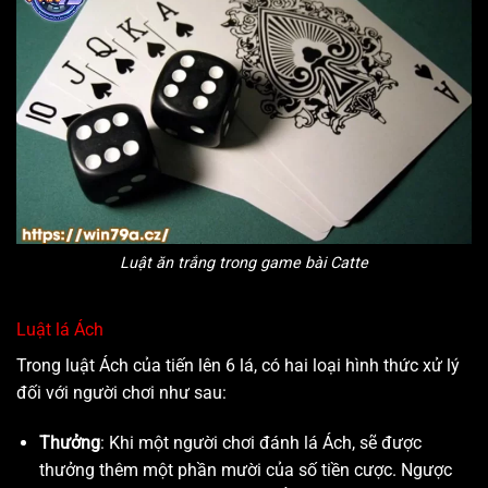
Luật ăn trắng trong game bài Catte
Luật lá Ách
Trong luật Ách của tiến lên 6 lá, có hai loại hình thức xử lý
đối với người chơi như sau:
Thưởng
: Khi một người chơi đánh lá Ách, sẽ được
thưởng thêm một phần mười của số tiền cược. Ngược