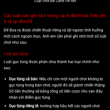
Luật chơi bài Catte chi tiết
Các luật cần ghi nhớ trong cách đánh bài Tiến lên
6 lá tại Win79
Để đưa ra được chiến thuật riêng và lật ngược tình huống
một cách ngoạn mục. Anh em cần phải ghi nhớ một số luật
chơi như sau:
Luật gục tùng
Luật gục tùng được phân chia thành hai loại chính như
sau:
Gục tùng cả bàn
: Nếu chỉ còn một người chơi không bị
gục tùng trong bàn chơi, người đó sẽ giành chiến thắng.
Số tiền thưởng sẽ bằng tổng số tiền cược cho ván đấu
nhân với điểm gục tùng.
Gục tùng riêng lẻ
: trường hợp hầu hết các người chơi