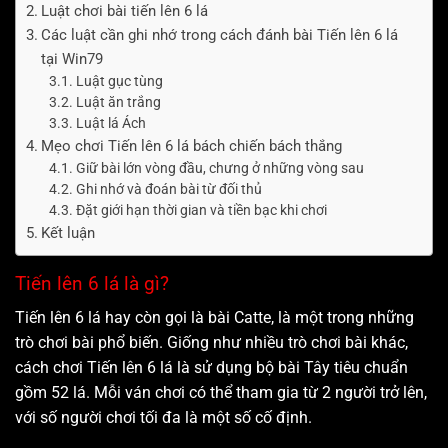
Luật chơi bài tiến lên 6 lá
Các luật cần ghi nhớ trong cách đánh bài Tiến lên 6 lá
tại Win79
Luật gục tùng
Luật ăn trắng
Luật lá Ách
Mẹo chơi Tiến lên 6 lá bách chiến bách thắng
Giữ bài lớn vòng đầu, chưng ở những vòng sau
Ghi nhớ và đoán bài từ đối thủ
Đặt giới hạn thời gian và tiền bạc khi chơi
Kết luận
Tiến lên 6 lá là gì?
Tiến lên 6 lá hay còn gọi là bài Catte, là một trong những
trò chơi bài phổ biến. Giống như nhiều trò chơi bài khác,
cách chơi Tiến lên 6 lá là sử dụng bộ bài Tây tiêu chuẩn
gồm 52 lá. Mỗi ván chơi có thể tham gia từ 2 người trở lên,
với số người chơi tối đa là một số cố định.