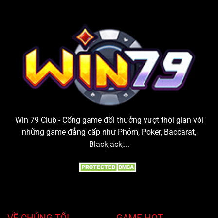
Win 79 Club - Cổng game đổi thưởng vượt thời gian với
những game đẳng cấp như Phỏm, Poker, Baccarat,
Blackjack,...
VỀ CHÚNG TÔI
GAME HOT