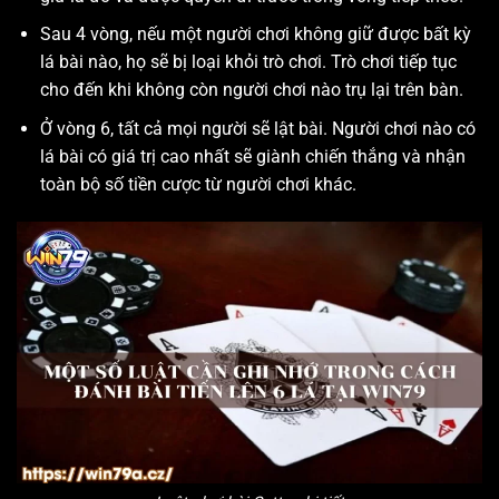
Sau 4 vòng, nếu một người chơi không giữ được bất kỳ
lá bài nào, họ sẽ bị loại khỏi trò chơi. Trò chơi tiếp tục
cho đến khi không còn người chơi nào trụ lại trên bàn.
Ở vòng 6, tất cả mọi người sẽ lật bài. Người chơi nào có
lá bài có giá trị cao nhất sẽ giành chiến thắng và nhận
toàn bộ số tiền cược từ người chơi khác.