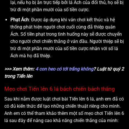
lại, nếu họ bị ăn trực tiếp bởi lá Ách của đối thủ, họ sẽ bị
trừ đi một phần mười của số tiền cược.
Phạt Ách
: Được áp dụng khi ván chơi kết thúc và hệ
thống phát hiện người chơi cuối cùng đã thiệp quân
Ách. Số tiền phạt trong tình huống này sẽ được chuyển
cho người chơi chiến thắng ở ván đầu. Người thiệp sẽ bị
trừ đi một phần mười của số tiền cược nhân với số lá
Ách mà họ đã thiệp.
>>> Xem thêm:
4 con heo có tới trắng không
? Luật tứ quý 2
trong Tiến lên
Mẹo chơi Tiến lên 6 lá bách chiến bách thắng
Sau khi nắm được luật chơi bài Tiến lên 6 lá, anh em đã có
có đủ kiến thức để tạo những chiến thuật riêng cho mình.
Anh em có thể tham khảo thêm một số mẹo chơi Tiến lên 6
lá sau đây để nâng cao khả năng chiến thắng của mình: