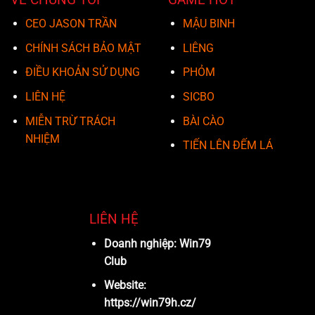
CEO JASON TRẦN
MẬU BINH
CHÍNH SÁCH BẢO MẬT
LIÊNG
ĐIỀU KHOẢN SỬ DỤNG
PHỎM
LIÊN HỆ
SICBO
MIỄN TRỪ TRÁCH
BÀI CÀO
NHIỆM
TIẾN LÊN ĐẾM LÁ
LIÊN HỆ
Doanh nghiệp: Win79
Club
Website:
https://win79h.cz/