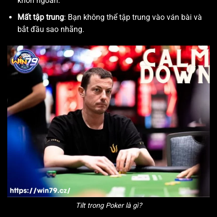
khôn ngoan.
Mất tập trung
: Bạn không thể tập trung vào ván bài và
bắt đầu sao nhãng.
Tilt trong Poker là gì?