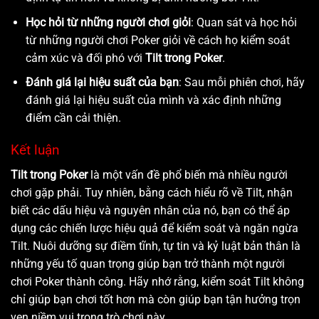
Học hỏi từ những người chơi giỏi
: Quan sát và học hỏi
từ những người chơi Poker giỏi về cách họ kiểm soát
cảm xúc và đối phó với
Tilt trong Poker
.
Đánh giá lại hiệu suất của bạn
: Sau mỗi phiên chơi, hãy
đánh giá lại hiệu suất của mình và xác định những
điểm cần cải thiện.
Kết luận
Tilt trong Poker
là một vấn đề phổ biến mà nhiều người
chơi gặp phải. Tuy nhiên, bằng cách hiểu rõ về Tilt, nhận
biết các dấu hiệu và nguyên nhân của nó, bạn có thể áp
dụng các chiến lược hiệu quả để kiểm soát và ngăn ngừa
Tilt. Nuôi dưỡng sự điềm tĩnh, tự tin và kỷ luật bản thân là
những yếu tố quan trọng giúp bạn trở thành một người
chơi Poker thành công. Hãy nhớ rằng, kiểm soát Tilt không
chỉ giúp bạn chơi tốt hơn mà còn giúp bạn tận hưởng trọn
vẹn niềm vui trong trò chơi này.