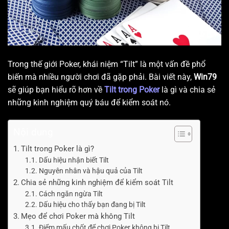
Trong thế giới Poker, khái niệm “Tilt” là một vấn đề phổ
biến mà nhiều người chơi đã gặp phải. Bài viết này,
Win79
sẽ giúp bạn hiểu rõ hơn về
Tilt trong Poker
là gì và chia sẻ
những kinh nghiệm quý báu để kiểm soát nó.
Nội dung
Tilt trong Poker là gì?
Dấu hiệu nhận biết Tilt
Nguyên nhân và hậu quả của Tilt
Chia sẻ những kinh nghiệm để kiểm soát Tilt
Cách ngăn ngừa Tilt
Dấu hiệu cho thấy bạn đang bị Tilt
Mẹo để chơi Poker mà không Tilt
Điểm mấu chốt để chơi Poker không bị Tilt