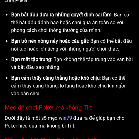
chơi Poker.
Bạn bắt đầu đưa ra những quyết định sai lầm
: Bạn có
thể bắt đầu đánh bạo hoặc chơi quá an toàn so với
phong cách chơi thông thường của mình.
Bạn trở nên nóng nảy hoặc cáu gắt
: Bạn có thể bắt đầu
nói tục hoặc lớn tiếng với những người chơi khác.
Bạn mất tập trung
: Bạn không thể tập trung vào ván bài
và bắt đầu sao nhãng.
Bạn cảm thấy căng thẳng hoặc khó chịu
: Bạn có thể
cảm thấy căng thẳng, lo lắng hoặc khó chịu khi ngồi
vào bàn chơi.
Mẹo để chơi Poker mà không Tilt
Dưới đây là một số mẹo
win79
đưa ra để giúp bạn chơi
Poker hiệu quả mà không bị Tilt.