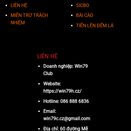
LIÊN HỆ
SICBO
MIỄN TRỪ TRÁCH
BÀI CÀO
NHIỆM
TIẾN LÊN ĐẾM LÁ
LIÊN HỆ
Doanh nghiệp: Win79
Club
Website:
https://win79h.cz/
Hotline: 086 888 6836
Email:
win79c.cz@gmail.com
Địa chỉ: 60 đường Mễ