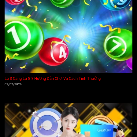
Lô 3 Càng Là Gì? Hướng Dẫn Chơi Và Cách Tính Thưởng
07/07/2026