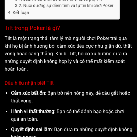
Nuôi dưỡng sự điềm tĩnh và tự tin khi chơi Poker
Kết luận
Tilt trong Poker là gì?
Tilt là một trạng thái tâm lý mà người chơi Poker trải qua
khi họ bị ảnh hưởng bởi cảm xúc tiêu cực như giận dữ, thất
vọng hoặc căng thẳng. Khi bị Tilt, họ có xu hướng đưa ra
những quyết định không hợp lý và có thể mất kiểm soát
hoàn toàn.
Dấu hiệu nhận biết Tilt
Cảm xúc bất ổn
: Bạn trở nên nóng nảy, dễ cáu gắt hoặc
thất vọng.
Hành vi thất thường
: Bạn có thể đánh bạo hoặc chơi
quá an toàn.
Quyết định sai lầm
: Bạn đưa ra những quyết định không